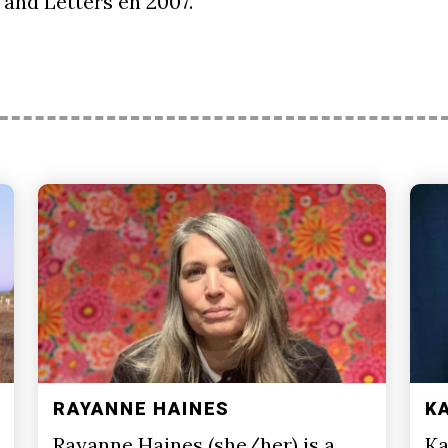
 and Letters en 2007.
RAYANNE HAINES
K
Rayanne Haines (she/her) is a
Ka