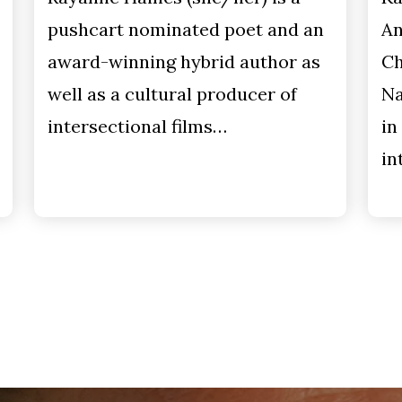
pushcart nominated poet and an
An
award-winning hybrid author as
Ch
well as a cultural producer of
Na
intersectional films…
in
in