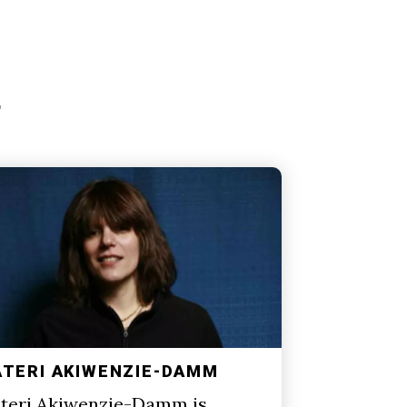
ATERI AKIWENZIE-DAMM
teri Akiwenzie-Damm is