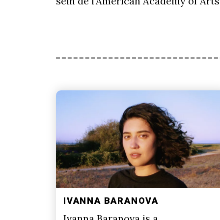
sein de l’American Academy of Arts
IVANNA BARANOVA
Ivanna Baranova is a