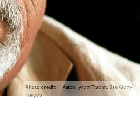
Photo credit
Aaron Lynett/Toronto Star/Getty
Images
7